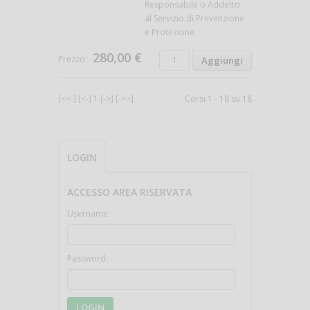
Responsabile o Addetto
al Servizio di Prevenzione
e Protezione.
280,00 €
Prezzo:
[<<-]
[<-]
1
[->]
[->>]
Corsi 1 - 18 su 18
LOGIN
ACCESSO AREA RISERVATA
Username:
Password:
LOGIN