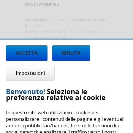
GSA INGEGNERIA
Via Magellano 10 - 40017 S. Giovanni in Persiceto
(BO) - Italy
P.IVA e C.F. 02376191207 - R.E.A. n. 434858
Capitale sociale € 10.000 i.v.
gsa@sicurezza-ambiente.it
-
ACCETTA
RIFIUTA
www.sicurezza-ambiente.it
Impostazioni
Benvenuto!
Seleziona le
preferenze relative ai cookie
In questo sito web utilizziamo i cookie per
personalizzare i contenuti delle pagine e gli eventuali
annunci pubblicitari/banner, fornire le funzioni dei
Copyright © 2017 by G.S.A. Ingegneria - All rights
social network e analizzare il traffico verso i nostri