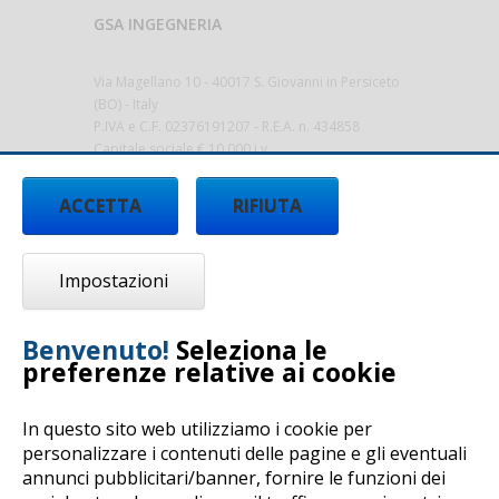
GSA INGEGNERIA
Via Magellano 10 - 40017 S. Giovanni in Persiceto
(BO) - Italy
P.IVA e C.F. 02376191207 - R.E.A. n. 434858
Capitale sociale € 10.000 i.v.
gsa@sicurezza-ambiente.it
-
ACCETTA
RIFIUTA
www.sicurezza-ambiente.it
Impostazioni
Benvenuto!
Seleziona le
preferenze relative ai cookie
In questo sito web utilizziamo i cookie per
personalizzare i contenuti delle pagine e gli eventuali
annunci pubblicitari/banner, fornire le funzioni dei
Copyright © 2017 by G.S.A. Ingegneria - All rights