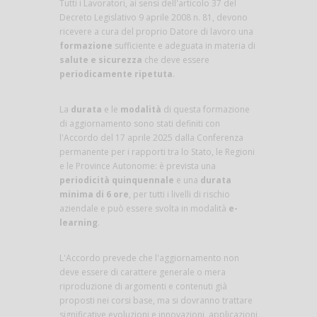
Tutti i Lavoratori, ai sensi dell'articolo 37 del
Decreto Legislativo 9 aprile 2008 n. 81, devono
ricevere a cura del proprio Datore di lavoro una
formazione
sufficiente e adeguata in materia di
salute e sicurezza
che deve essere
periodicamente ripetuta
.
La
durata
e le
modalità
di questa formazione
di aggiornamento sono stati definiti con
l'Accordo del 17 aprile 2025 dalla Conferenza
permanente per i rapporti tra lo Stato, le Regioni
e le Province Autonome: è prevista una
periodicità quinquennale
e una
durata
minima di 6 ore
, per tutti i livelli di rischio
aziendale e può essere svolta in modalità
e-
learning
.
L'Accordo prevede che l'aggiornamento non
deve essere di carattere generale o mera
riproduzione di argomenti e contenuti già
proposti nei corsi base, ma si dovranno trattare
significative evoluzioni e innovazioni, applicazioni