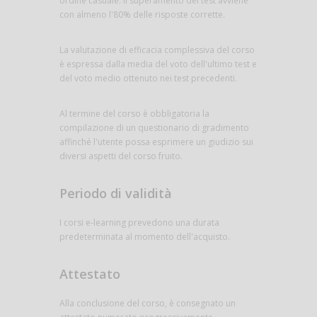
ordine casuale. Il superamento dei test avviene
con almeno l'80% delle risposte corrette.
La valutazione di efficacia complessiva del corso
è espressa dalla media del voto dell'ultimo test e
del voto medio ottenuto nei test precedenti.
Al termine del corso è obbligatoria la
compilazione di un questionario di gradimento
affinché l'utente possa esprimere un giudizio sui
diversi aspetti del corso fruito.
Periodo di validità
I corsi e-learning prevedono una durata
predeterminata al momento dell'acquisto.
Attestato
Alla conclusione del corso, è consegnato un