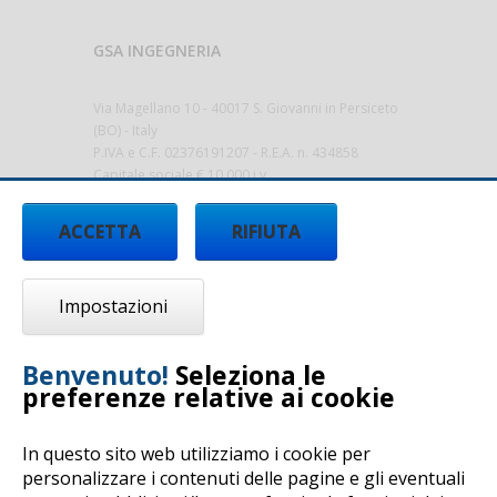
GSA INGEGNERIA
Via Magellano 10 - 40017 S. Giovanni in Persiceto
(BO) - Italy
P.IVA e C.F. 02376191207 - R.E.A. n. 434858
Capitale sociale € 10.000 i.v.
gsa@sicurezza-ambiente.it
-
ACCETTA
RIFIUTA
www.sicurezza-ambiente.it
Impostazioni
Benvenuto!
Seleziona le
preferenze relative ai cookie
In questo sito web utilizziamo i cookie per
personalizzare i contenuti delle pagine e gli eventuali