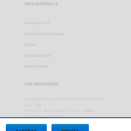
AREA RISERVATA
Fruizione Corsi
Formazione completata
Forum
Contatta il Tutor
Video Tutorial
GSA INGEGNERIA
Via Magellano 10 - 40017 S. Giovanni in Persiceto
(BO) - Italy
P.IVA e C.F. 02376191207 - R.E.A. n. 434858
Capitale sociale € 10.000 i.v.
gsa@sicurezza-ambiente.it
-