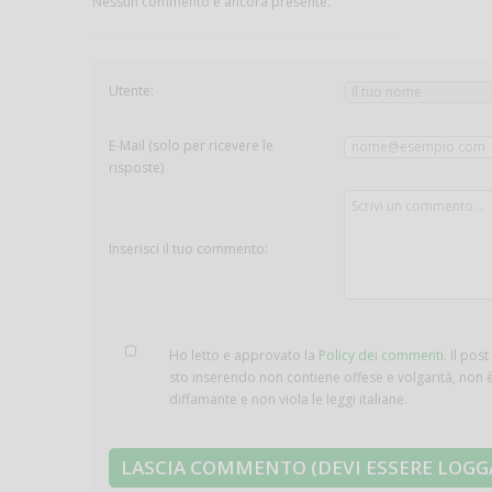
Nessun commento è ancora presente.
Utente:
E-Mail (solo per ricevere le
risposte)
Inserisci il tuo commento:
Ho letto e approvato la
Policy dei commenti
. Il pos
sto inserendo non contiene offese e volgarità, non 
diffamante e non viola le leggi italiane.