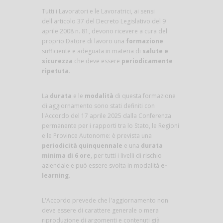
Tutti i Lavoratori e le Lavoratrici, ai sensi
dell'articolo 37 del Decreto Legislativo del 9
aprile 2008 n. 81, devono ricevere a cura del
proprio Datore di lavoro una
formazione
sufficiente e adeguata in materia di
salute e
sicurezza
che deve essere
periodicamente
ripetuta
.
La
durata
e le
modalità
di questa formazione
di aggiornamento sono stati definiti con
l'Accordo del 17 aprile 2025 dalla Conferenza
permanente per i rapporti tra lo Stato, le Regioni
e le Province Autonome: è prevista una
periodicità quinquennale
e una
durata
minima di 6 ore
, per tutti i livelli di rischio
aziendale e può essere svolta in modalità
e-
learning
.
L'Accordo prevede che l'aggiornamento non
deve essere di carattere generale o mera
riproduzione di argomenti e contenuti già