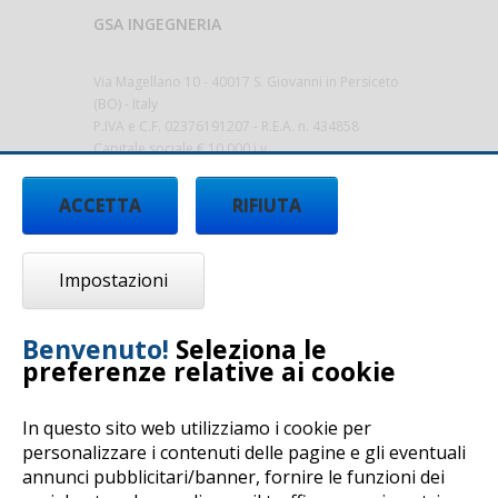
GSA INGEGNERIA
Via Magellano 10 - 40017 S. Giovanni in Persiceto
(BO) - Italy
P.IVA e C.F. 02376191207 - R.E.A. n. 434858
Capitale sociale € 10.000 i.v.
gsa@sicurezza-ambiente.it
-
ACCETTA
RIFIUTA
www.sicurezza-ambiente.it
Impostazioni
Benvenuto!
Seleziona le
preferenze relative ai cookie
In questo sito web utilizziamo i cookie per
personalizzare i contenuti delle pagine e gli eventuali
annunci pubblicitari/banner, fornire le funzioni dei
Copyright © 2017 by G.S.A. Ingegneria - All rights