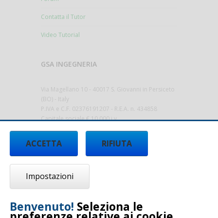
Contatta il Tutor
Video Tutorial
GSA INGEGNERIA
Via Magellano 10 - 40017 S. Giovanni in Persiceto
(BO) - Italy
P.IVA e C.F. 02376191207 - R.E.A. n. 434858
Capitale sociale € 10.000 i.v.
gsa@sicurezza-ambiente.it
-
ACCETTA
RIFIUTA
www.sicurezza-ambiente.it
Impostazioni
Benvenuto!
Seleziona le
preferenze relative ai cookie