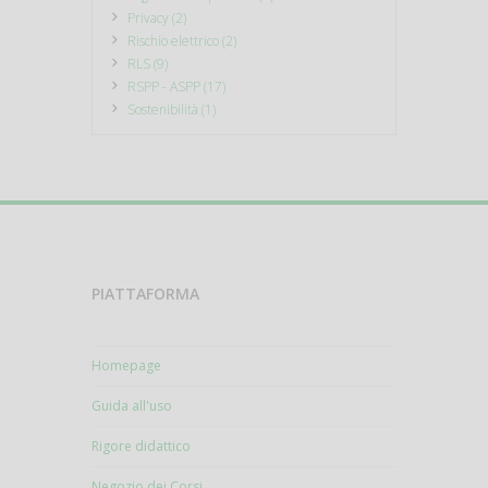
Privacy (2)
Rischio elettrico (2)
RLS (9)
RSPP - ASPP (17)
Sostenibilità (1)
PIATTAFORMA
Homepage
Guida all'uso
Rigore didattico
Negozio dei Corsi