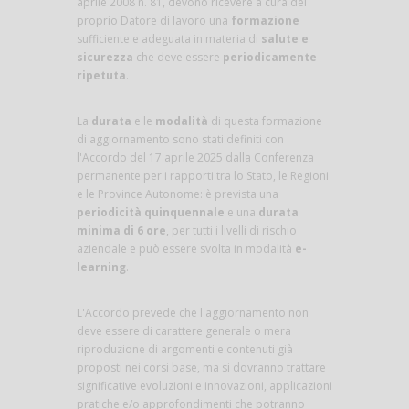
aprile 2008 n. 81, devono ricevere a cura del
proprio Datore di lavoro una
formazione
sufficiente e adeguata in materia di
salute e
sicurezza
che deve essere
periodicamente
ripetuta
.
La
durata
e le
modalità
di questa formazione
di aggiornamento sono stati definiti con
l'Accordo del 17 aprile 2025 dalla Conferenza
permanente per i rapporti tra lo Stato, le Regioni
e le Province Autonome: è prevista una
periodicità quinquennale
e una
durata
minima di 6 ore
, per tutti i livelli di rischio
aziendale e può essere svolta in modalità
e-
learning
.
L'Accordo prevede che l'aggiornamento non
deve essere di carattere generale o mera
riproduzione di argomenti e contenuti già
proposti nei corsi base, ma si dovranno trattare
significative evoluzioni e innovazioni, applicazioni
pratiche e/o approfondimenti che potranno