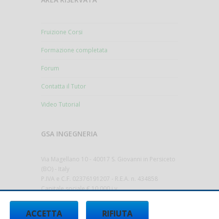
Fruizione Corsi
Formazione completata
Forum
Contatta il Tutor
Video Tutorial
GSA INGEGNERIA
Via Magellano 10 - 40017 S. Giovanni in Persiceto
(BO) - Italy
P.IVA e C.F. 02376191207 - R.E.A. n. 434858
Capitale sociale € 10.000 i.v.
gsa@sicurezza-ambiente.it
-
ACCETTA
RIFIUTA
www.sicurezza-ambiente.it