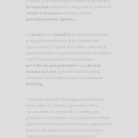
ricevere a cura del proprio Datore di lavoro una
formazione
sufficiente e adeguata in materia di
salute e sicurezza
che deve essere
periodicamente ripetuta
.
La
durata
e le
modalità
di questa formazione
di aggiornamento sono state definite con
l'Accordo del 17 aprile 2025 dalla Conferenza
permanente per i rapporti tra lo Stato, le Regioni
e le Province Autonome: è prevista una
periodicità quinquennale
e una
durata
minima di 6 ore
, per tutti i livelli di rischio
aziendale e può essere svolta in modalità
e-
learning
.
L'Accordo prevede che l'aggiornamento non
deve essere di carattere generale o mera
riproduzione di argomenti e contenuti già
proposti nei corsi base, ma si dovranno trattare
significative evoluzioni e innovazioni, applicazioni
pratiche e/o approfondimenti che potranno
riguardare a titolo esemplificativo e non